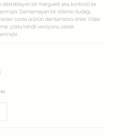
nı destekleyen bir marguerit akış kontrolü ile
lanmıştır. Damlamayan bir dökme dudağı,
eden sonra ürünün damlamasını önler. Vidalı
ma, çoklu tehdit versiyonu olarak
lanmıştır.
res
.