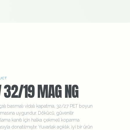
UCT
V 32/19 MAG NG
çalı basmalı vidalı kapatma, 32/27 PET boyun
masına uygundur. Dökücü, güvenilir
lama kanıtı için halka çekmeli koparma
sıyla donatılmıştır. Yuvarlak açıklık, iyi bir ürün