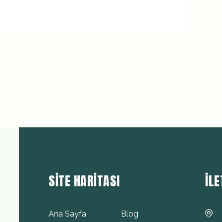
SITE HARITASI
İLE
Ana Sayfa
Blog