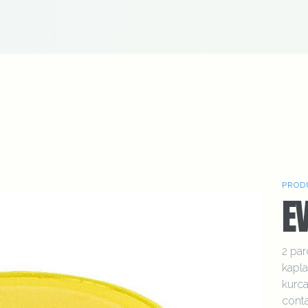
PROD
E
2 par
kapla
kurca
conta