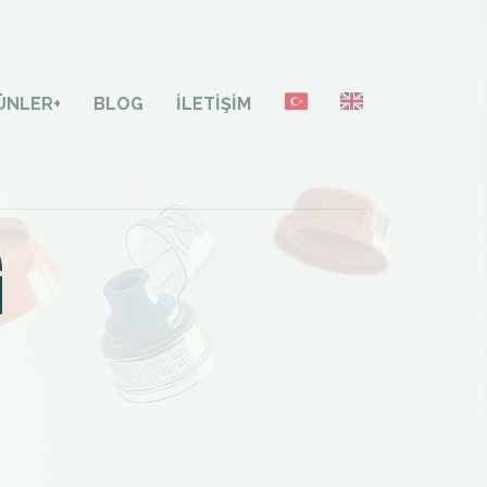
ÜNLER
+
BLOG
İLETIŞIM
G