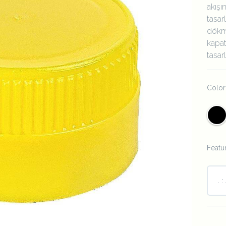
akışı
tasar
dökm
kapat
tasar
Color
Next
Featu
. : 