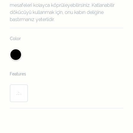
mesafeleri kolayca köprüleyebilirsiniz. Katlanabilir
dökücüyü kullanmak için, onu kabın deliğine
bastırmanız yeterlidir.
Color
Features
. : .