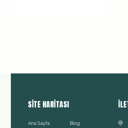
SITE HARITASI
İLE
Ana Sayfa
Blog