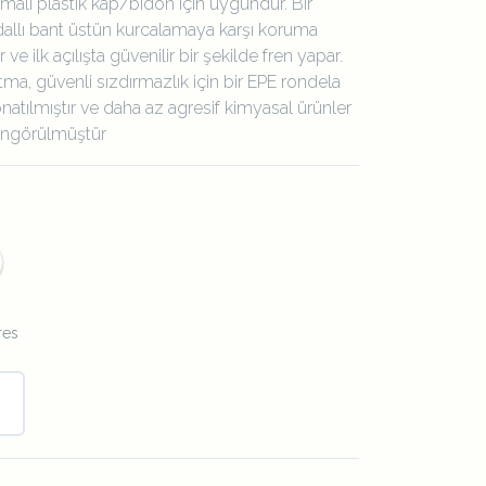
malı plastik kap/bidon için uygundur. Bir
llı bant üstün kurcalamaya karşı koruma
 ve ilk açılışta güvenilir bir şekilde fren yapar.
ma, güvenli sızdırmazlık için bir EPE rondela
onatılmıştır ve daha az agresif kimyasal ürünler
öngörülmüştür
res
.