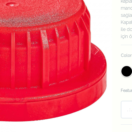
kapla
manda
sağlar
Kapat
ile d
için 
Next
Color
Featu
. : 