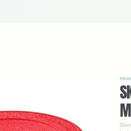
PROD
S
M
Ekon