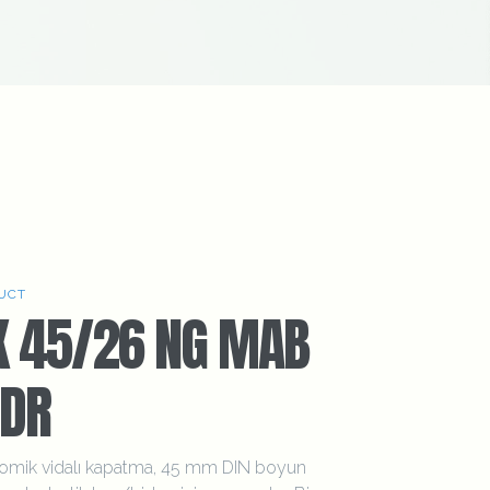
UCT
K 45/26 NG MAB
DR
omik vidalı kapatma, 45 mm DIN boyun