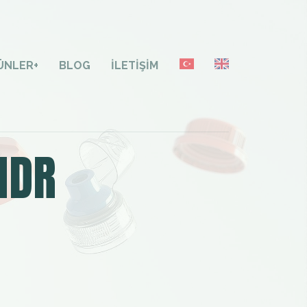
ÜNLER
+
BLOG
İLETIŞIM
MDR