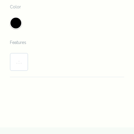
Color
Features
. : .