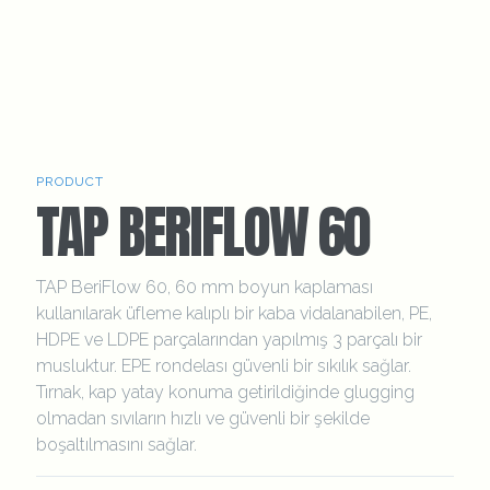
PRODUCT
TAP BERIFLOW 60
TAP BeriFlow 60, 60 mm boyun kaplaması
kullanılarak üfleme kalıplı bir kaba vidalanabilen, PE,
HDPE ve LDPE parçalarından yapılmış 3 parçalı bir
musluktur. EPE rondelası güvenli bir sıkılık sağlar.
Tırnak, kap yatay konuma getirildiğinde glugging
olmadan sıvıların hızlı ve güvenli bir şekilde
boşaltılmasını sağlar.