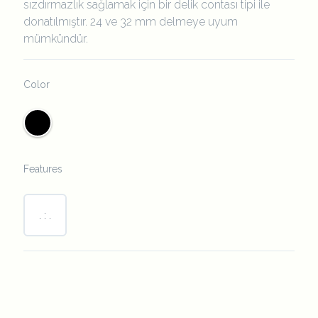
sızdırmazlık sağlamak için bir delik contası tipi ile
donatılmıştır. 24 ve 32 mm delmeye uyum
mümkündür.
Color
Features
. : .