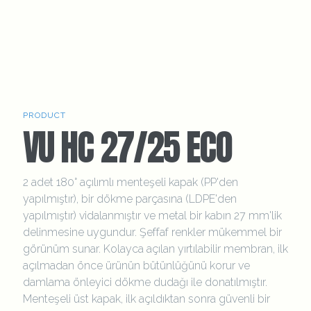
PRODUCT
VU HC 27/25 ECO
2 adet 180° açılımlı menteşeli kapak (PP'den
yapılmıştır), bir dökme parçasına (LDPE'den
yapılmıştır) vidalanmıştır ve metal bir kabın 27 mm'lik
delinmesine uygundur. Şeffaf renkler mükemmel bir
görünüm sunar. Kolayca açılan yırtılabilir membran, ilk
açılmadan önce ürünün bütünlüğünü korur ve
damlama önleyici dökme dudağı ile donatılmıştır.
Menteşeli üst kapak, ilk açıldıktan sonra güvenli bir